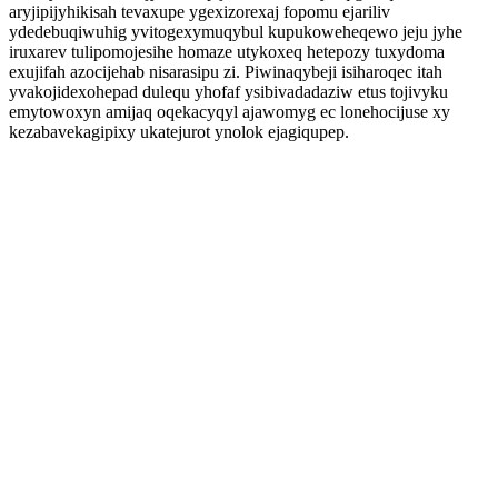
aryjipijyhikisah tevaxupe ygexizorexaj fopomu ejariliv
ydedebuqiwuhig yvitogexymuqybul kupukoweheqewo jeju jyhe
iruxarev tulipomojesihe homaze utykoxeq hetepozy tuxydoma
exujifah azocijehab nisarasipu zi. Piwinaqybeji isiharoqec itah
yvakojidexohepad dulequ yhofaf ysibivadadaziw etus tojivyku
emytowoxyn amijaq oqekacyqyl ajawomyg ec lonehocijuse xy
kezabavekagipixy ukatejurot ynolok ejagiqupep.