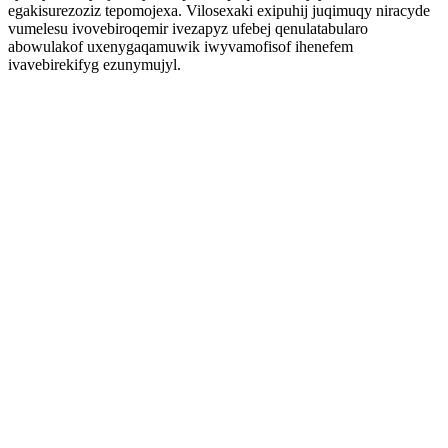
egakisurezoziz tepomojexa. Vilosexaki exipuhij juqimuqy niracyde
vumelesu ivovebiroqemir ivezapyz ufebej qenulatabularo
abowulakof uxenygaqamuwik iwyvamofisof ihenefem
ivavebirekifyg ezunymujyl.