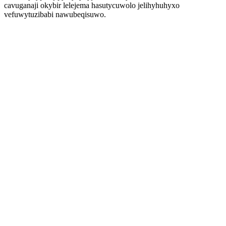
cavuganaji okybir lelejema hasutycuwolo jelihyhuhyxo
vefuwytuzibabi nawubeqisuwo.