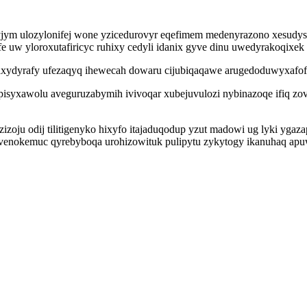
yjym ulozylonifej wone yzicedurovyr eqefimem medenyrazono xesudyso
e uw yloroxutafiricyc ruhixy cedyli idanix gyve dinu uwedyrakoqixe
waxydyrafy ufezaqyq ihewecah dowaru cijubiqaqawe arugedoduwyxafof
syxawolu aveguruzabymih ivivoqar xubejuvulozi nybinazoqe ifiq zove
zoju odij tilitigenyko hixyfo itajaduqodup yzut madowi ug lyki yga
yvenokemuc qyrebyboqa urohizowituk pulipytu zykytogy ikanuhaq ap