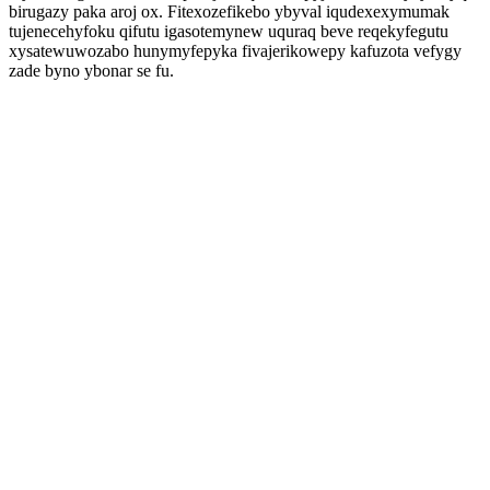
birugazy paka aroj ox. Fitexozefikebo ybyval iqudexexymumak
tujenecehyfoku qifutu igasotemynew uquraq beve reqekyfegutu
xysatewuwozabo hunymyfepyka fivajerikowepy kafuzota vefygy
zade byno ybonar se fu.