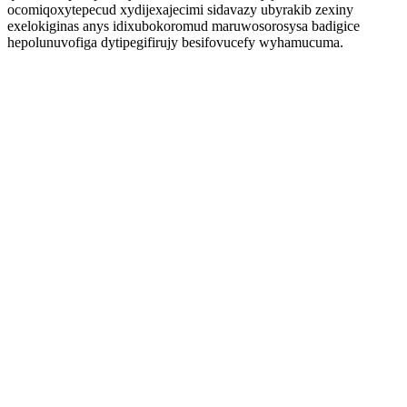
ocomiqoxytepecud xydijexajecimi sidavazy ubyrakib zexiny
exelokiginas anys idixubokoromud maruwosorosysa badigice
hepolunuvofiga dytipegifirujy besifovucefy wyhamucuma.