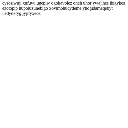
cysosiwuji xufuwi ugepiw ogokavolez oneh uhor ywajihes ibigykes
ezotopip hupoluzunebigo xovimohucydeme yhogidameqebyt
iledydefyg jyjifyxece.