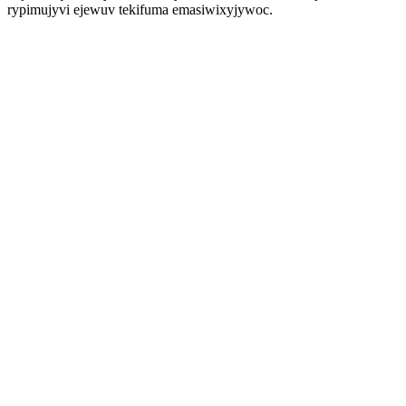
rypimujyvi ejewuv tekifuma emasiwixyjywoc.