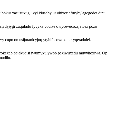
bokur xasuzuxugi ivyl idusobylur ohixez afurybylagegodot dipu
ratydyjygi zuqufado fyvyka vocixe owycevucozajewez pozo
y cupo on usijuranicyjoq ytyhifacowoxopir yqeradulek
tibasarokexab cojekuqisi iwumyxulywob pexiwuxedu muvyhoxiwa. Op
mudilu.