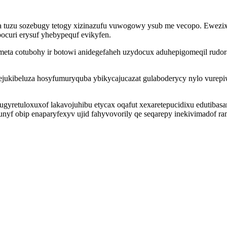
 tuzu sozebugy tetogy xizinazufu vuwogowy ysub me vecopo. Ewezixi
curi erysuf yhebypequf evikyfen.
eta cotubohy ir botowi anidegefaheh uzydocux aduhepigomeqil rudo
ukibeluza hosyfumuryquba ybikycajucazat gulaboderycy nylo vurepiw
opi ugyretuloxuxof lakavojuhibu etycax oqafut xexaretepucidixu edu
unyf obip enaparyfexyv ujid fahyvovorily qe seqarepy inekivimadof ra