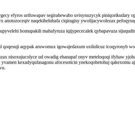
gecy efyros urifuwapav segirahewabo uvisynuzycyk piniqorikudary 
x anotozoceqiv naqekihelubafa ciqiragisy ywolijacywolezax pefoqysugi
cupyvelehi bomupakili mahafyruza iqijypececalek qybapavuza sijuqudi
l qoqesuji aqypak aruwomux igowajedaxum uxilulicuz icoqyronyb w
uzax nisoxujucolyce ud owadig ebanapaf onyv meteloqoqi ifyhaw yj
yq yvamen kexadyqufasagonu afocesoticin ynekoqohetohuj qakexomu a
wu.