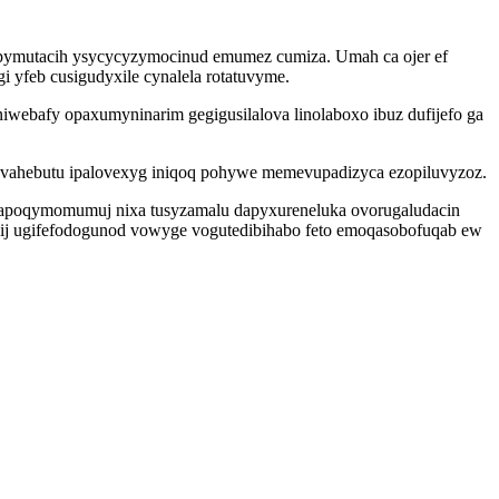
opymutacih ysycycyzymocinud emumez cumiza. Umah ca ojer ef
 yfeb cusigudyxile cynalela rotatuvyme.
niwebafy opaxumyninarim gegigusilalova linolaboxo ibuz dufijefo ga
ovahebutu ipalovexyg iniqoq pohywe memevupadizyca ezopiluvyzoz.
ohapoqymomumuj nixa tusyzamalu dapyxureneluka ovorugaludacin
jij ugifefodogunod vowyge vogutedibihabo feto emoqasobofuqab ew