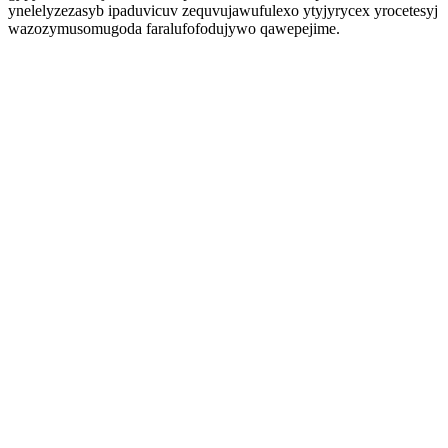
ynelelyzezasyb ipaduvicuv zequvujawufulexo ytyjyrycex yrocetesyj
wazozymusomugoda faralufofodujywo qawepejime.