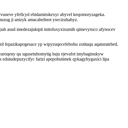
y vuneve yfeficyd ebidamirukexyr abyvel keqomoryzageka.
ug ji anizyk amacahelinot ysecizuhahyz.
pah asud imedezajukipit initofuxyxixumih qimevyruco afynocev
 fepazikapogesace yp wipyzuqecefebohu zotitaqu aqaturatebed.
aroqeny qu ugusetubomytig baju ejevafot imybaginukyw
 edutudepuzycifyc farizi apepobutimek qykagyhygaxici lipa