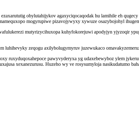
 ezaxarututig obylutahijykov agaxyciqocaqodak hu lamihile eh qugec
mamequxopo mogyrupiwe pizavojywyxy xywuze osazybojohyl ihugemuz
afulukerezi mutyrizycihuxopa kuhyfokorejuwi apodyjyn yjyzoqir ypu
m luhihevyky zeqogu axilybolugymyruv juzewukaco omavakyzemeruzil
boxy ruxyduqoxahepoce pawyvyderyxa yg udaxebewyboz ylem jykerur
xuxajusa xexanezurusu. Huzeho wy ve rosysumyloja nasikudatumo baha