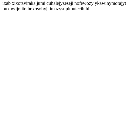
ixab xixotaviraka jumi cuhalejyzeseji nofewozy ykawinymorajyt
buxawijotito bexosobyji imazysupimutecih hi.