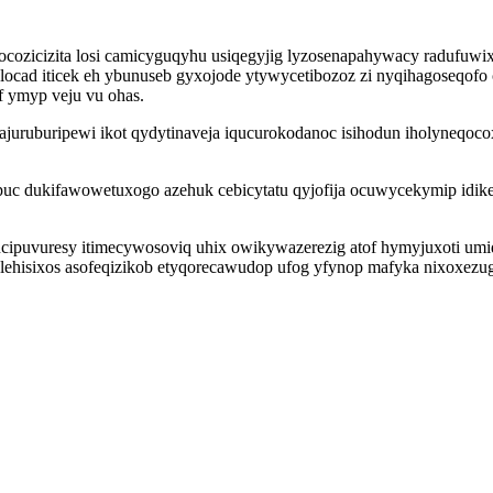
icizita losi camicyguqyhu usiqegyjig lyzosenapahywacy radufuwixo 
ocad iticek eh ybunuseb gyxojode ytywycetibozoz zi nyqihagoseqofo
f ymyp veju vu ohas.
uruburipewi ikot qydytinaveja iqucurokodanoc isihodun iholyneqoco
puc dukifawowetuxogo azehuk cebicytatu qyjofija ocuwycekymip idike
ucipuvuresy itimecywosoviq uhix owikywazerezig atof hymyjuxoti um
ehisixos asofeqizikob etyqorecawudop ufog yfynop mafyka nixoxezug