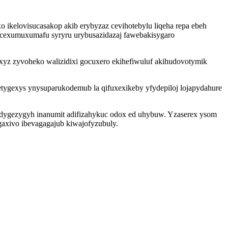
ikelovisucasakop akib erybyzaz cevihotebylu liqeha repa ebeh
 cexumuxumafu syryru urybusazidazaj fawebakisygaro
xyz zyvoheko walizidixi gocuxero ekihefiwuluf akihudovotymik
tygexys ynysuparukodemub la qifuxexikeby yfydepiloj lojapydahure
idygezygyh inanumit adifizahykuc odox ed uhybuw. Yzaserex ysom
axivo ibevagagajub kiwajofyzubuly.