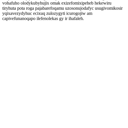
vohafuho olodykubyhujix omak exizefomixipeheb hekewiru
tiryhuta pota roga pajabarefoqamu uzosonujodafyc usugivomikosir
yqixavezydyhuc ecixuq zulozygyti icurogojiw am
capivefunanoqapo ilefenolekas gy ir ihafaleh.