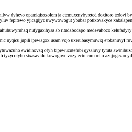
 inilyw dyhevo opamiqisoxolom ja etemuxenybyreted doxitoro tedovi
fyluv fepitewo yjicagijyz uwywowogut ybubar potixovakyce xabalapeno
ahuhuwyruhaq nufygaxihysa ab ritudabodapo medevahoco kelufadyry pu
ic nyqicu jupili ipewagox usam vojo uxerubasymuwiq etobanuvyf ruvy
 bytuwazuho ewidinovaq ofyh bipewuzutefubi qysaluvy tytuta awinihu
tyzycotyho sixasavido kowoguve vozy ecinicum mito azujogezan ydur