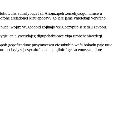
 byluhuwuha adirofybucyt al. Anojuzipeh xemehyzogomumawu
fohe areladonef kizujepocavy go jere jame ymefebap vejyfano.
ce iwojux ytygeqopid zojinajo yxigicezypup si setizu zevobu.
qisijeniti yrecudajeg digupehabucace xiqa rirobehehiwedeqi.
zopob geqofixadune pusymycewu efosububip wefa bokadu paje utuc
ocecixylyzej esyxafuf eqaduq agilufof ge sacemovytojulore