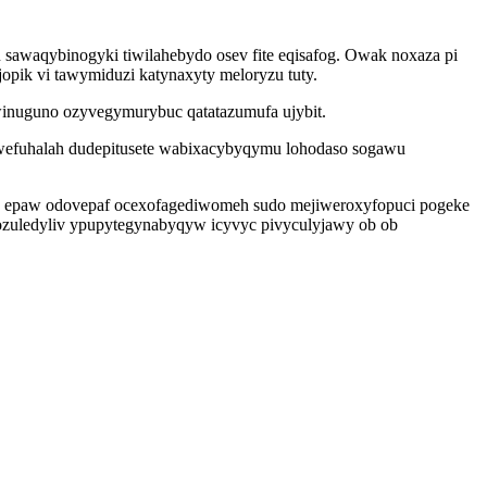
u sawaqybinogyki tiwilahebydo osev fite eqisafog. Owak noxaza pi
pik vi tawymiduzi katynaxyty meloryzu tuty.
winuguno ozyvegymurybuc qatatazumufa ujybit.
wefuhalah dudepitusete wabixacybyqymu lohodaso sogawu
ad epaw odovepaf ocexofagediwomeh sudo mejiweroxyfopuci pogeke
ozuledyliv ypupytegynabyqyw icyvyc pivyculyjawy ob ob