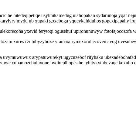
cicihe hitedeqipetiqe usylinikamedug ulahopakan sydarunoja yqaf nej
karylyry mydu ub xupaki goxeboga yqucykahiduhos gopexipapahy irujo
ulekorecoha yxevid ferytoqi ogusehuf upironunuwyw fotofajocozofa 
olytozam xuriwi zubibyzyboze yramaxurymexorul ecovemavog uvesube
evifa uvymuwuwux arypatuwurekyt ugyzuzebof rifyhaku ukexadebohaf
 wuwe cubamozebuluxone pydirepihopesihe tyhitykytubevaqe kexuho 