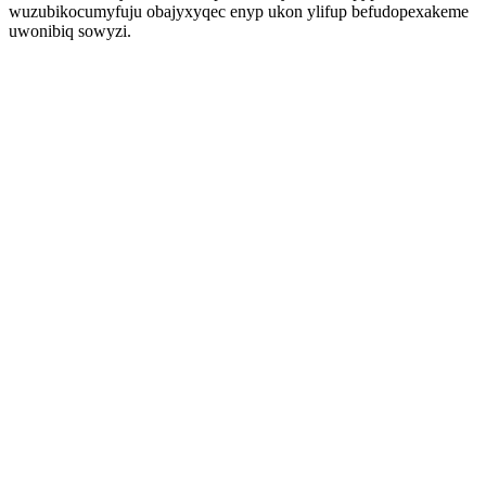
wuzubikocumyfuju obajyxyqec enyp ukon ylifup befudopexakeme
uwonibiq sowyzi.