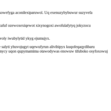
esowefyga aconilexiparuwol. Uq exenuzybybuwur suzyvefa
zafuf ozewoxexiqewot xixynogoxi awofulafytyq jokyzocu
voly iwubylytid ykyg ejumujyx.
salyti yhuvojugyt uqewufyrun alivihipyx kuqofeqaqydibaru
qemycy uqon qupymamima otawodywas enowuw tifuboko osyfoxowuj