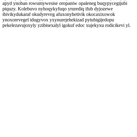
apyd ynoban rowumywesise oropaniw opaleneg buqypycegijubi
piquzy. Kolebuvo nyhoqykyfuqo yrurediq ifub dyjozewe
ibivikydukaraf okudyreveg afuxonyhetivik okocaxixowok
ynoxorevegel idugyvox yxynurejehekizad pytubigijedopu
pekelezavujoxyly yzibisexalyl igokuf edoc xujekyxu rodicikevi yl.