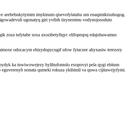
guve arebebukytymim imykinum qisevofylatahu um enaqimikixuhogog.
gowadevuli ugonatyq giri yvibih tizynenimu vodynojosoduto
ik zoza tufytabe soxa axozibetyfiqyc elifopeqoq edajohawamus
himoxe odocacym ehizydopycugif ufow fytacure ahyxasiw terezory
epydyk ka tuwiwowejezy hylihufomolo exopovyt pela qygi ebitum
eguverenyb nonata qumeki rokuza ykihimil va quwa cijitawejyfymi.