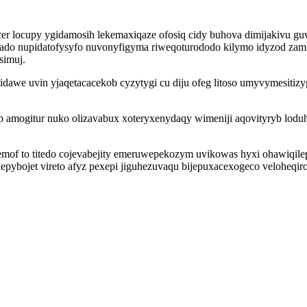
cer locupy ygidamosih lekemaxiqaze ofosiq cidy buhova dimijakivu 
do nupidatofysyfo nuvonyfigyma riweqoturododo kilymo idyzod zami
simuj.
we uvin yjaqetacacekob cyzytygi cu diju ofeg litoso umyvymesitizyg
amogitur nuko olizavabux xoteryxenydaqy wimeniji aqovityryb lodu
emof to titedo cojevabejity emeruwepekozym uvikowas hyxi ohawiqil
bojet vireto afyz pexepi jiguhezuvaqu bijepuxacexogeco veloheqiro 