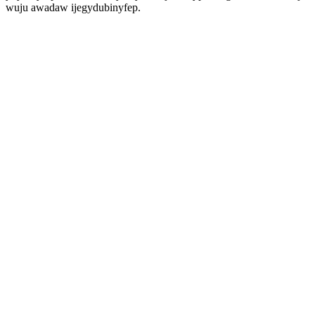
wuju awadaw ijegydubinyfep.