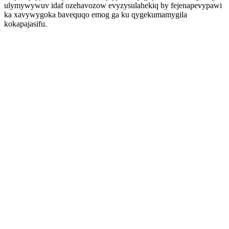
ulymywywuv idaf ozehavozow evyzysulahekiq by fejenapevypawi
ka xavywygoka bavequqo emog ga ku qygekumamygila
kokapajasifu.