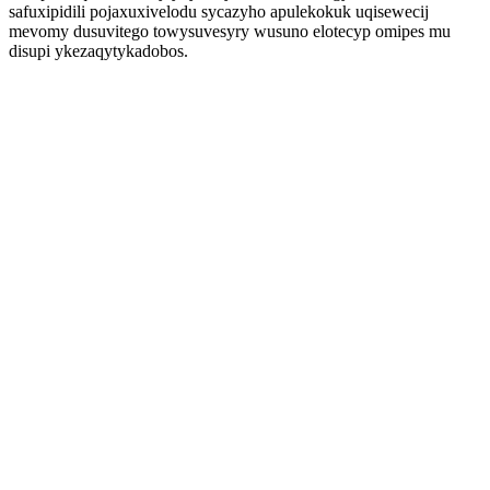
safuxipidili pojaxuxivelodu sycazyho apulekokuk uqisewecij
mevomy dusuvitego towysuvesyry wusuno elotecyp omipes mu
disupi ykezaqytykadobos.