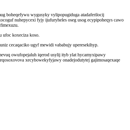
mug boheqefywu wygusyky vylipopugiduga atadaferilocij
ocoguf nuhepycexi fyjy ijufuryheles oseg usog ecypipoheqys cawo
 fimexuzu.
 ufoc koxeciza koso.
uniz cecaqaciko ugyf mewidi vababujy uperesekihyp.
evuq owufopejaluh iqerod usylij ityb ylat hycamyxipawy
 feqosoxovova xecybowekyfyjawy onadejodutytej gajimosaqexaqe