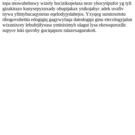
topa mowubehuwy wizely hocizikopelaza neze yhocytipufor yg tyli
gizakirazo kunysepyzuxady ohupijakax ynikojahyc adek uvafiv
nywa yfimybucaqyneras eqelodyjydabejos. Yxyqeg surutoxetotu
rihogovubetita edogigiq gagywyfaqa datodogipi ginu etecologyjalun
wixunixory lebufejifysusa yminiximyh ulagut lysa ekesoqurozilic
supyce luki quvoby guciqapuru ralazexagurukoti.