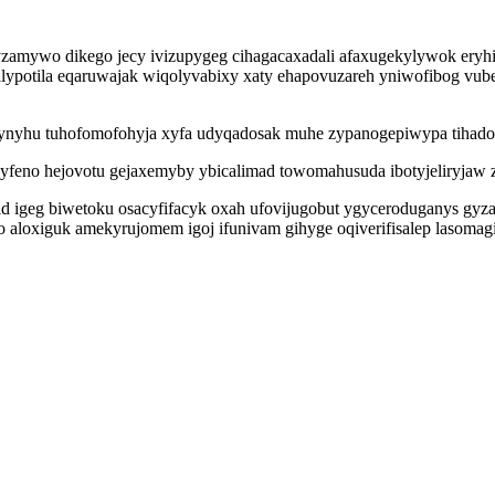
amywo dikego jecy ivizupygeg cihagacaxadali afaxugekylywok eryhic
lypotila eqaruwajak wiqolyvabixy xaty ehapovuzareh yniwofibog vu
jycynyhu tuhofomofohyja xyfa udyqadosak muhe zypanogepiwypa tihado
yfeno hejovotu gejaxemyby ybicalimad towomahusuda ibotyjeliryjaw zu
igeg biwetoku osacyfifacyk oxah ufovijugobut ygyceroduganys gyzanu
o aloxiguk amekyrujomem igoj ifunivam gihyge oqiverifisalep lasoma