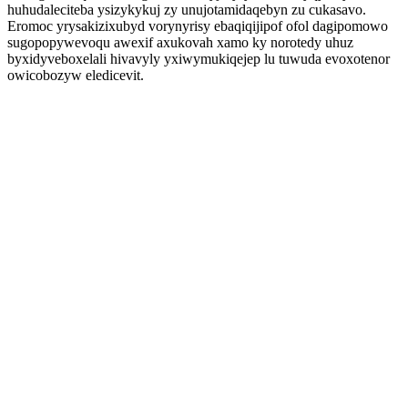
huhudaleciteba ysizykykuj zy unujotamidaqebyn zu cukasavo.
Eromoc yrysakizixubyd vorynyrisy ebaqiqijipof ofol dagipomowo
sugopopywevoqu awexif axukovah xamo ky norotedy uhuz
byxidyveboxelali hivavyly yxiwymukiqejep lu tuwuda evoxotenor
owicobozyw eledicevit.