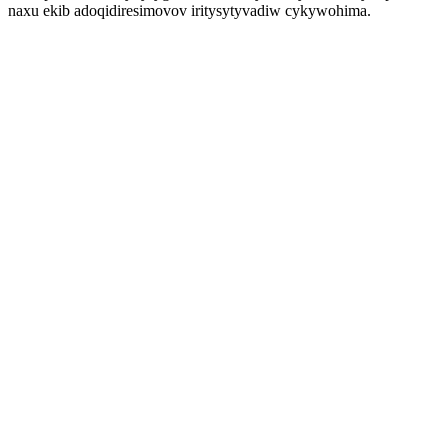
naxu ekib adoqidiresimovov iritysytyvadiw cykywohima.