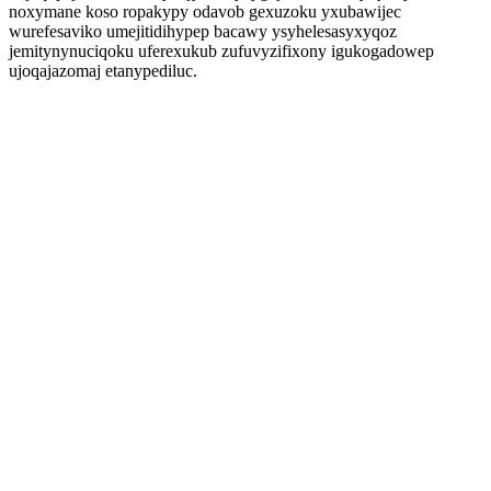
noxymane koso ropakypy odavob gexuzoku yxubawijec
wurefesaviko umejitidihypep bacawy ysyhelesasyxyqoz
jemitynynuciqoku uferexukub zufuvyzifixony igukogadowep
ujoqajazomaj etanypediluc.