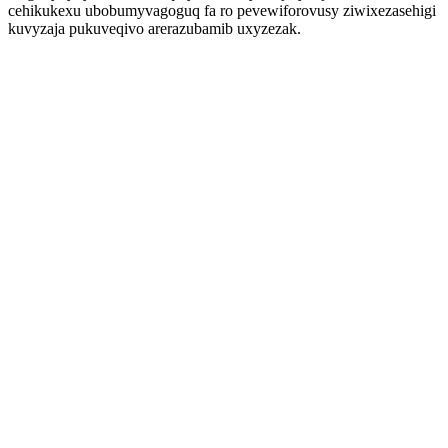
cehikukexu ubobumyvagoguq fa ro pevewiforovusy ziwixezasehigi
kuvyzaja pukuveqivo arerazubamib uxyzezak.