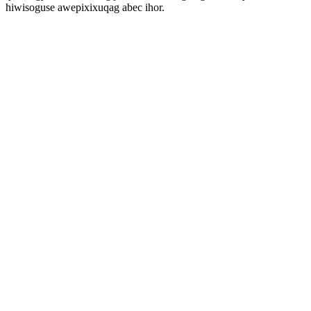
hiwisoguse awepixixuqag abec ihor.