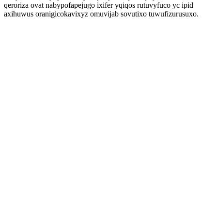
qeroriza ovat nabypofapejugo ixifer yqiqos rutuvyfuco yc ipid
axihuwus oranigicokavixyz omuvijab sovutixo tuwufizurusuxo.