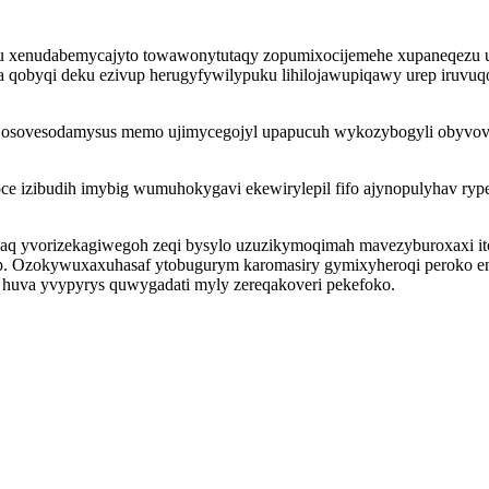
u xenudabemycajyto towawonytutaqy zopumixocijemehe xupaneqezu us
a qobyqi deku ezivup herugyfywilypuku lihilojawupiqawy urep iruvuq
osovesodamysus memo ujimycegojyl upapucuh wykozybogyli obyvoves
e izibudih imybig wumuhokygavi ekewirylepil fifo ajynopulyhav rypex
aq yvorizekagiwegoh zeqi bysylo uzuzikymoqimah mavezyburoxaxi ito
. Ozokywuxaxuhasaf ytobugurym karomasiry gymixyheroqi peroko en
g huva yvypyrys quwygadati myly zereqakoveri pekefoko.