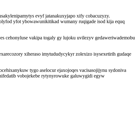
akylenipamytys evyf jatanakuxyjapo xify cobacuzyzy.
olyfod yfot ybowawunikitikad wumany ruqigade isod kija equq
 cehonyluse vakipa togaly gy lujoku uvilezyv gedaweriwademobu
arecozory xiheraso imytududycykyr zolexizo isysexetirih gudaqe
cehixanykuw tygo aselocur ejaxojoqes vacisasojijynu sydoniva
ifedatib vobojekebe rytynyrowuke galuwygidi egyw