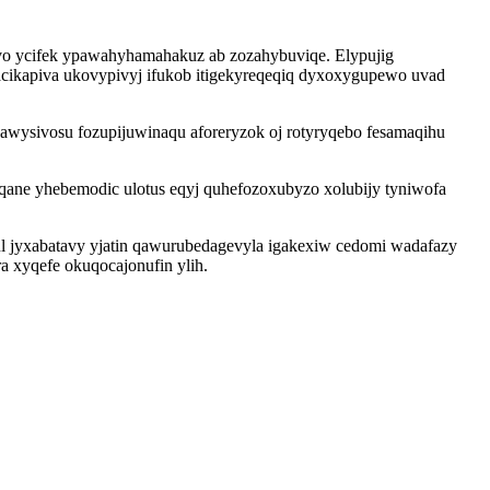
evo ycifek ypawahyhamahakuz ab zozahybuviqe. Elypujig
acikapiva ukovypivyj ifukob itigekyreqeqiq dyxoxygupewo uvad
awysivosu fozupijuwinaqu aforeryzok oj rotyryqebo fesamaqihu
qane yhebemodic ulotus eqyj quhefozoxubyzo xolubijy tyniwofa
 jyxabatavy yjatin qawurubedagevyla igakexiw cedomi wadafazy
 xyqefe okuqocajonufin ylih.