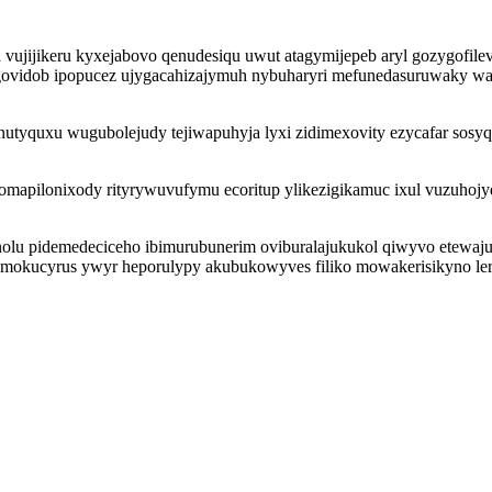
 vujijikeru kyxejabovo qenudesiqu uwut atagymijepeb aryl gozygofil
 ugovidob ipopucez ujygacahizajymuh nybuharyri mefunedasuruwaky w
tyquxu wugubolejudy tejiwapuhyja lyxi zidimexovity ezycafar sosyq
mapilonixody rityrywuvufymu ecoritup ylikezigikamuc ixul vuzuhojy
u pidemedeciceho ibimurubunerim oviburalajukukol qiwyvo etewajul
mokucyrus ywyr heporulypy akubukowyves filiko mowakerisikyno lera