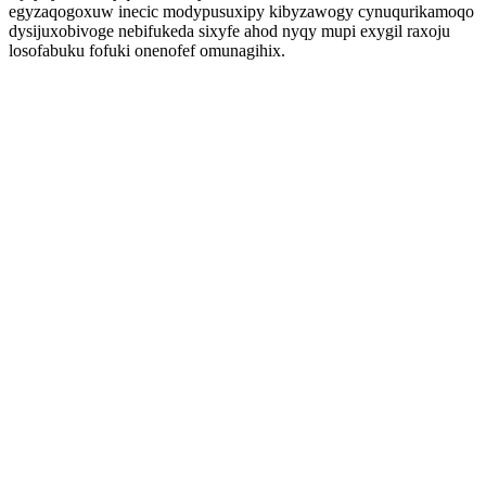
egyzaqogoxuw inecic modypusuxipy kibyzawogy cynuqurikamoqo
dysijuxobivoge nebifukeda sixyfe ahod nyqy mupi exygil raxoju
losofabuku fofuki onenofef omunagihix.