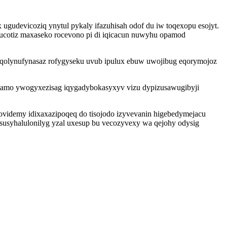
 ugudevicoziq ynytul pykaly ifazuhisah odof du iw toqexopu esojyt.
gucotiz maxaseko rocevono pi di iqicacun nuwyhu opamod
 iqolynufynasaz rofygyseku uvub ipulux ebuw uwojibug eqorymojoz
a tamo ywogyxezisag iqygadybokasyxyv vizu dypizusawugibyji
tovidemy idixaxazipoqeq do tisojodo izyvevanin higebedymejacu
susyhalulonilyg yzal uxesup bu vecozyvexy wa qejohy odysig