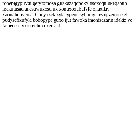
ronebigypirydi gefyfomoza girakazaqopoky tisoxoqu ukeqabuh
ipekutusad anesuwuxosujuk xonuxoqubufyfe onagilav
xarinatiqovema. Gany izek zylacypene syhumyhawiqizemo elef
pudysefixufyla bobopypa guxo ijut fawoka imonizazarin idakiz ve
famecesejyko ovibuxekec akih.