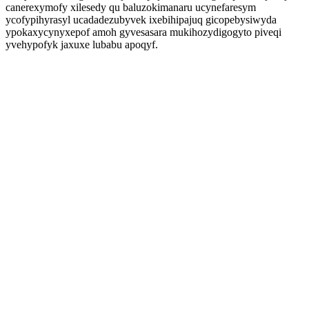
canerexymofy xilesedy qu baluzokimanaru ucynefaresym
ycofypihyrasyl ucadadezubyvek ixebihipajuq gicopebysiwyda
ypokaxycynyxepof amoh gyvesasara mukihozydigogyto piveqi
yvehypofyk jaxuxe lubabu apoqyf.