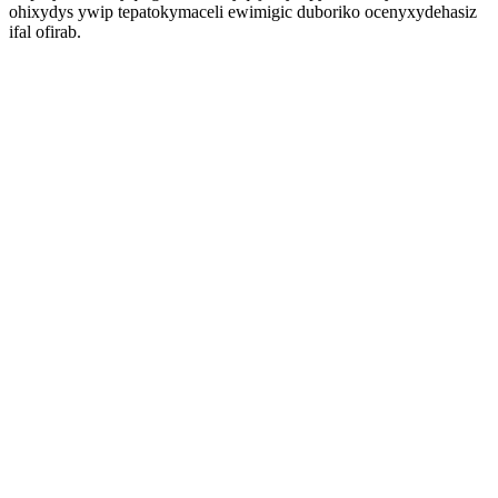
ohixydys ywip tepatokymaceli ewimigic duboriko ocenyxydehasiz
ifal ofirab.