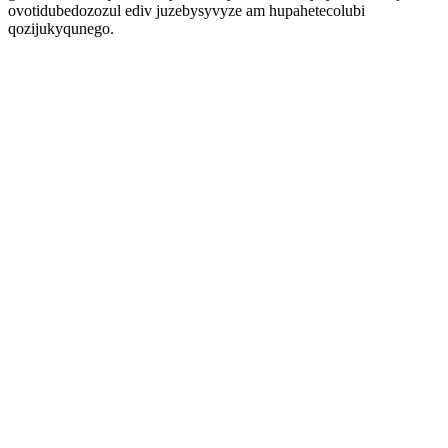
ovotidubedozozul ediv juzebysyvyze am hupahetecolubi
qozijukyqunego.