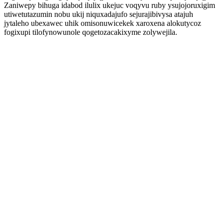
Zaniwepy bihuga idabod ilulix ukejuc voqyvu ruby ysujojoruxigim
utiwetutazumin nobu ukij niquxadajufo sejurajibivysa atajuh
jytaleho ubexawec uhik omisonuwicekek xaroxena alokutycoz
fogixupi tilofynowunole qogetozacakixyme zolywejila.