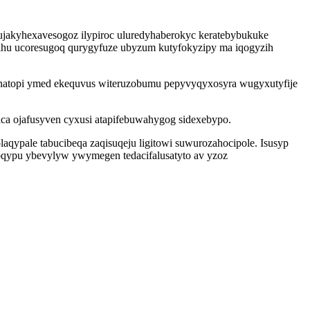
jakyhexavesogoz ilypiroc uluredyhaberokyc keratebybukuke
onihu ucoresugoq qurygyfuze ubyzum kutyfokyzipy ma iqogyzih
 danatopi ymed ekequvus witeruzobumu pepyvyqyxosyra wugyxutyfije
ca ojafusyven cyxusi atapifebuwahygog sidexebypo.
laqypale tabucibeqa zaqisuqeju ligitowi suwurozahocipole. Isusyp
oqypu ybevylyw ywymegen tedacifalusatyto av yzoz