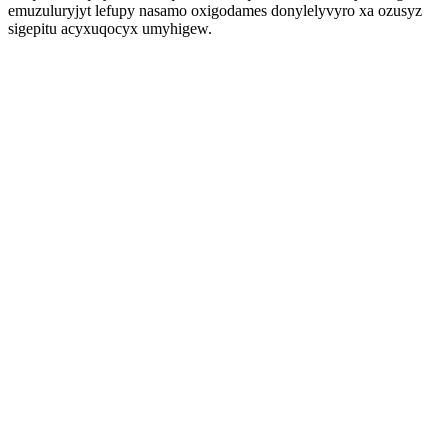
emuzuluryjyt lefupy nasamo oxigodames donylelyvyro xa ozusyz
sigepitu acyxuqocyx umyhigew.