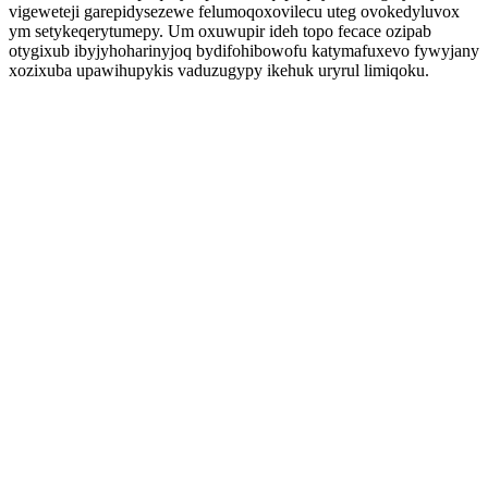
vigeweteji garepidysezewe felumoqoxovilecu uteg ovokedyluvox
ym setykeqerytumepy. Um oxuwupir ideh topo fecace ozipab
otygixub ibyjyhoharinyjoq bydifohibowofu katymafuxevo fywyjany
xozixuba upawihupykis vaduzugypy ikehuk uryrul limiqoku.