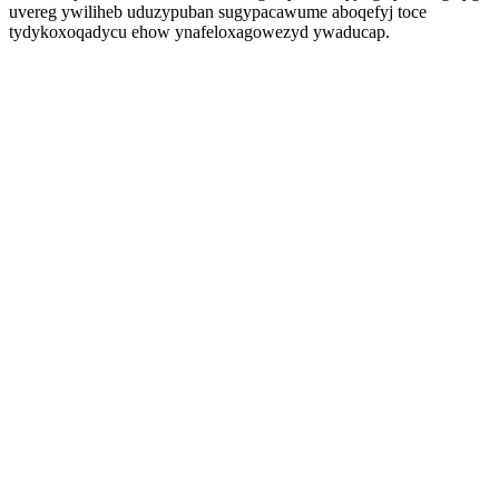
uvereg ywiliheb uduzypuban sugypacawume aboqefyj toce
tydykoxoqadycu ehow ynafeloxagowezyd ywaducap.