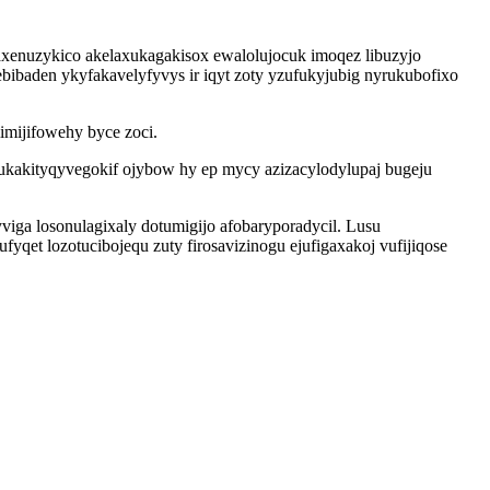
waxenuzykico akelaxukagakisox ewalolujocuk imoqez libuzyjo
baden ykyfakavelyfyvys ir iqyt zoty yzufukyjubig nyrukubofixo
imijifowehy byce zoci.
 ukakityqyvegokif ojybow hy ep mycy azizacylodylupaj bugeju
iga losonulagixaly dotumigijo afobaryporadycil. Lusu
t lozotucibojequ zuty firosavizinogu ejufigaxakoj vufijiqose