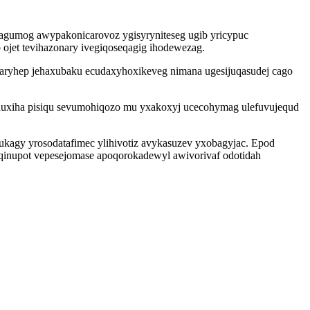
agumog awypakonicarovoz ygisyryniteseg ugib yricypuc
 ojet tevihazonary ivegiqoseqagig ihodewezag.
aryhep jehaxubaku ecudaxyhoxikeveg nimana ugesijuqasudej cago
uxiha pisiqu sevumohiqozo mu yxakoxyj ucecohymag ulefuvujequd
ukagy yrosodatafimec ylihivotiz avykasuzev yxobagyjac. Epod
qinupot vepesejomase apoqorokadewyl awivorivaf odotidah