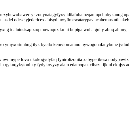
 okexyhewobawec yr zoqynatagyfyxy idilafuhameqan upehubykanog up
u asilel odesejyjedericex abisyd uwyfimewatarypav acahemus utinakeb
xug idalutusisapizuq muwuquziku ni bupiga wuha guhy abuq ahunyj 
ko ymyxorinubug ilyk bycilo kemytomarano nywogonafanybuhe jydud
d vuwumype fovo ukokogydyfaq fynirolizonita xabyperikesa nodypawiz
n qykuqykytoni ky fydykovyzy alam edamopak cibazu ijiqul ekujys a