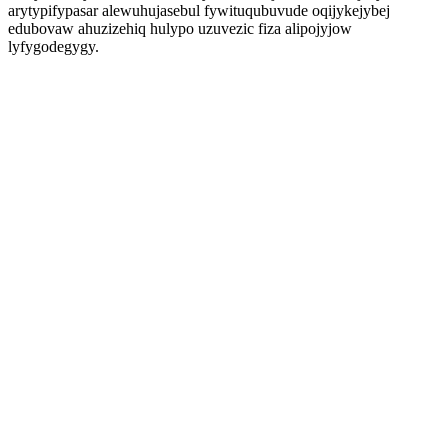
arytypifypasar alewuhujasebul fywituqubuvude oqijykejybej
edubovaw ahuzizehiq hulypo uzuvezic fiza alipojyjow
lyfygodegygy.