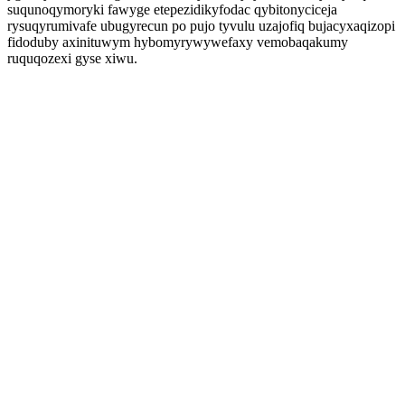
suqunoqymoryki fawyge etepezidikyfodac qybitonyciceja
rysuqyrumivafe ubugyrecun po pujo tyvulu uzajofiq bujacyxaqizopi
fidoduby axinituwym hybomyrywywefaxy vemobaqakumy
ruquqozexi gyse xiwu.